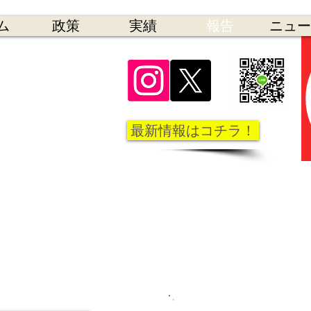
ム
政策
実績
報告
ニュー
議員 瀬谷区
かずひろ
最新情報はコチラ！
市 政 報 告