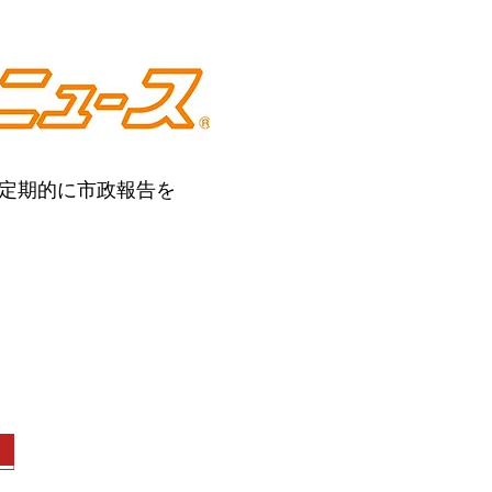
定期的に
市政報告を
）